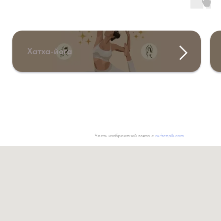
Хатха-йога
Часть изображений взята с
ru.freepik.com