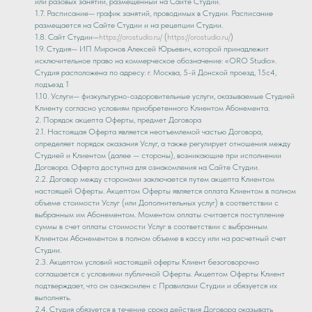
или разовых занятий, размещенный на Сайте Студии.
1.7. Расписание— график занятий, проводимых в Студии. Расписание
размещается на Сайте Студии и на рецепции Студии.
1.8. Сайт Студии—
https://orostudio.ru/
(
https://orostudio.ru/
)
1.9. Студия— ИП Миронов Алексей Юрьевич, которой принадлежит
исключительное право на коммерческое обозначение: «ORO Studio».
Студия расположена по адресу: г. Москва, 5-й Донской проезд, 15с4,
подъезд 1
1.10. Услуги— физкультурно-оздоровительные услуги, оказываемые Студией
Клиенту согласно условиям приобретенного Клиентом Абонемента.
2. Порядок акцепта Оферты, предмет Договора
2.1. Настоящая Оферта является неотъемлемой частью Договора,
определяет порядок оказания Услуг, а также регулирует отношения между
Студией и Клиентом (далее — стороны), возникающие при исполнении
Договора. Оферта доступна для ознакомления на Сайте Студии.
2.2. Договор между сторонами заключается путем акцепта Клиентом
настоящей Оферты. Акцептом Оферты является оплата Клиентом в полном
объеме стоимости Услуг (или Дополнительных услуг) в соответствии с
выбранным им Абонементом. Моментом оплаты считается поступление
суммы в счет оплаты стоимости Услуг в соответствии с выбранным
Клиентом Абонементом в полном объеме в кассу или на расчетный счет
Студии.
2.3. Акцептом условий настоящей оферты Клиент безоговорочно
соглашается с условиями публичной Оферты. Акцептом Оферты Клиент
подтверждает, что он ознакомлен с Правилами Студии и обязуется их
выполнять.
2.4. Студия обязуется в течение срока действия Договора оказывать