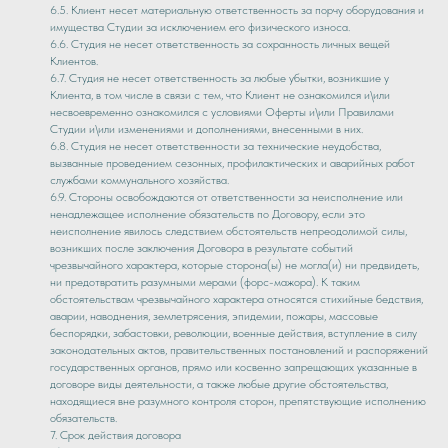
6.5. Клиент несет материальную ответственность за порчу оборудования и
имущества Студии за исключением его физического износа.
6.6. Студия не несет ответственность за сохранность личных вещей
Клиентов.
6.7. Студия не несет ответственность за любые убытки, возникшие у
Клиента, в том числе в связи с тем, что Клиент не ознакомился и\или
несвоевременно ознакомился с условиями Оферты и\или Правилами
Студии и\или изменениями и дополнениями, внесенными в них.
6.8. Студия не несет ответственности за технические неудобства,
вызванные проведением сезонных, профилактических и аварийных работ
службами коммунального хозяйства.
6.9. Стороны освобождаются от ответственности за неисполнение или
ненадлежащее исполнение обязательств по Договору, если это
неисполнение явилось следствием обстоятельств непреодолимой силы,
возникших после заключения Договора в результате событий
чрезвычайного характера, которые сторона(ы) не могла(и) ни предвидеть,
ни предотвратить разумными мерами (форс-мажора). К таким
обстоятельствам чрезвычайного характера относятся стихийные бедствия,
аварии, наводнения, землетрясения, эпидемии, пожары, массовые
беспорядки, забастовки, революции, военные действия, вступление в силу
законодательных актов, правительственных постановлений и распоряжений
государственных органов, прямо или косвенно запрещающих указанные в
договоре виды деятельности, а также любые другие обстоятельства,
находящиеся вне разумного контроля сторон, препятствующие исполнению
обязательств.
7. Срок действия договора