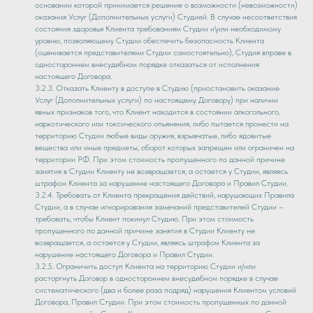
основании которой принимается решение о возможности (невозможности)
оказания Услуг (Дополнительных услуги) Студией. В случае несоответствия
состояния здоровья Клиента требованиям Студии и\или необходимому
уровню, позволяющему Студии обеспечить безопасность Клиента
(оценивается представителями Студии самостоятельно), Студия вправе в
одностороннем внесудебном порядке отказаться от исполнения
настоящего Договора.
3.2.3. Отказать Клиенту в доступе в Студию (приостановить оказание
Услуг (Дополнительных услуги) по настоящему Договору) при наличии
явных признаков того, что Клиент находится в состоянии алкогольного,
наркотического или токсического опьянения, либо пытается пронести на
территорию Студии любые виды оружия, взрывчатые, либо ядовитые
вещества или иные предметы, оборот которых запрещен или ограничен на
территории РФ. При этом стоимость пропущенного по данной причине
занятия в Студии Клиенту не возвращается, а остается у Студии, являясь
штрафом Клиента за нарушение настоящего Договора и Правил Студии.
3.2.4. Требовать от Клиента прекращения действий, нарушающих Правила
Студии, а в случае игнорирования замечаний представителей Студии –
требовать, чтобы Клиент покинул Студию. При этом стоимость
пропущенного по данной причине занятия в Студии Клиенту не
возвращается, а остается у Студии, являясь штрафом Клиента за
нарушение настоящего Договора и Правил Студии.
3.2.5. Ограничить доступ Клиента на территорию Студии и/или
расторгнуть Договор в одностороннем внесудебном порядке в случае
систематического (два и более раза подряд) нарушения Клиентом условий
Договора, Правил Студии. При этом стоимость пропущенных по данной