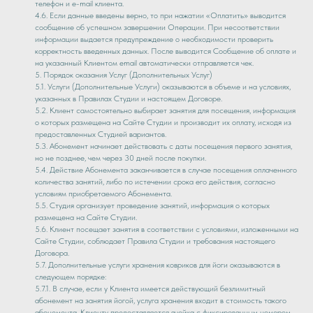
телефон и e-mail клиента.
4.6. Если данные введены верно, то при нажатии «Оплатить» выводится
сообщение об успешном завершении Операции. При несоответствии
информации выдается предупреждение о необходимости проверить
корректность введенных данных. После выводится Сообщение об оплате и
на указанный Клиентом email автоматически отправляется чек.
5. Порядок оказания Услуг (Дополнительных Услуг)
5.1. Услуги (Дополнительные Услуги) оказываются в объеме и на условиях,
указанных в Правилах Студии и настоящем Договоре.
5.2. Клиент самостоятельно выбирает занятия для посещения, информация
о которых размещена на Сайте Студии и производит их оплату, исходя из
предоставленных Студией вариантов.
5.3. Абонемент начинает действовать с даты посещения первого занятия,
но не позднее, чем через 30 дней после покупки.
5.4. Действие Абонемента заканчивается в случае посещения оплаченного
количества занятий, либо по истечении срока его действия, согласно
условиям приобретаемого Абонемента.
5.5. Студия организует проведение занятий, информация о которых
размещена на Сайте Студии.
5.6. Клиент посещает занятия в соответствии с условиями, изложенными на
Сайте Студии, соблюдает Правила Студии и требования настоящего
Договора.
5.7. Дополнительные услуги хранения ковриков для йоги оказываются в
следующем порядке:
5.7.1. В случае, если у Клиента имеется действующий безлимитный
абонемент на занятия йогой, услуга хранения входит в стоимость такого
абонемента. Клиенту предоставляется ячейка с фиксированным номером