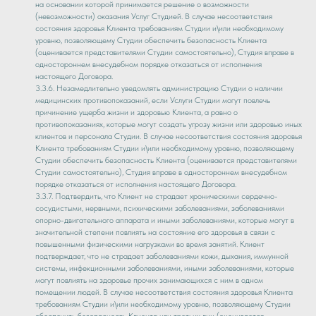
на основании которой принимается решение о возможности
(невозможности) оказания Услуг Студией. В случае несоответствия
состояния здоровья Клиента требованиям Студии и\или необходимому
уровню, позволяющему Студии обеспечить безопасность Клиента
(оценивается представителями Студии самостоятельно), Студия вправе в
одностороннем внесудебном порядке отказаться от исполнения
настоящего Договора.
3.3.6. Незамедлительно уведомлять администрацию Студии о наличии
медицинских противопоказаний, если Услуги Студии могут повлечь
причинение ущерба жизни и здоровью Клиента, а равно о
противопоказаниях, которые могут создать угрозу жизни или здоровью иных
клиентов и персонала Студии. В случае несоответствия состояния здоровья
Клиента требованиям Студии и\или необходимому уровню, позволяющему
Студии обеспечить безопасность Клиента (оценивается представителями
Студии самостоятельно), Студия вправе в одностороннем внесудебном
порядке отказаться от исполнения настоящего Договора.
3.3.7. Подтвердить, что Клиент не страдает хроническими сердечно-
сосудистыми, нервными, психическими заболеваниями, заболеваниями
опорно-двигательного аппарата и иными заболеваниями, которые могут в
значительной степени повлиять на состояние его здоровья в связи с
повышенными физическими нагрузками во время занятий. Клиент
подтверждает, что не страдает заболеваниями кожи, дыхания, иммунной
системы, инфекционными заболеваниями, иными заболеваниями, которые
могут повлиять на здоровье прочих занимающихся с ним в одном
помещении людей. В случае несоответствия состояния здоровья Клиента
требованиям Студии и\или необходимому уровню, позволяющему Студии