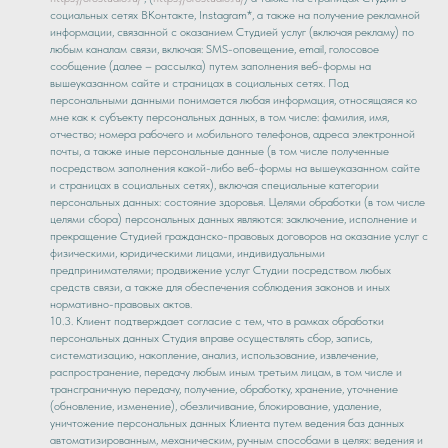
социальных сетях ВКонтакте, Instagram*, а также на получение рекламной
информации, связанной с оказанием Студией услуг (включая рекламу) по
любым каналам связи, включая: SMS-оповещение, email, голосовое
сообщение (далее – рассылка) путем заполнения веб-формы на
вышеуказанном сайте и страницах в социальных сетях. Под
персональными данными понимается любая информация, относящаяся ко
мне как к субъекту персональных данных, в том числе: фамилия, имя,
отчество; номера рабочего и мобильного телефонов, адреса электронной
почты, а также иные персональные данные (в том числе полученные
посредством заполнения какой-либо веб-формы на вышеуказанном сайте
и страницах в социальных сетях), включая специальные категории
персональных данных: состояние здоровья. Целями обработки (в том числе
целями сбора) персональных данных являются: заключение, исполнение и
прекращение Студией гражданско-правовых договоров на оказание услуг с
физическими, юридическими лицами, индивидуальными
предпринимателями; продвижение услуг Студии посредством любых
средств связи, а также для обеспечения соблюдения законов и иных
нормативно-правовых актов.
10.3. Клиент подтверждает согласие с тем, что в рамках обработки
персональных данных Студия вправе осуществлять сбор, запись,
систематизацию, накопление, анализ, использование, извлечение,
распространение, передачу любым иным третьим лицам, в том числе и
трансграничную передачу, получение, обработку, хранение, уточнение
(обновление, изменение), обезличивание, блокирование, удаление,
уничтожение персональных данных Клиента путем ведения баз данных
автоматизированным, механическим, ручным способами в целях: ведения и