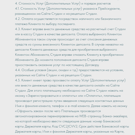
4. Стоимость Услуг (Дополнительных Услуг) и порядок расчетов
4.1. Стоимость Услуг (Дополнительных услуг) указана в Прейскуранте,
размещенном на Сайте Студии и на рецепции Студии.
4.2. Оплата осуществляется посредством наличного или безналичного
платежа Клиента по выбору последнего.
4.3. Клиент вправе внести денежные средства на расчетный счет Студии
или в кассу Студии в качестве депозита. Оплата выбранного Клиентом
Абонемента в таком случае происходит за счет списания денежных
средств из суммы внесенного Клиентом депозита. В случае нехватки на
депозите Клиента денежных средств для приобретения выбранного
Клиентом Абонемента, Cтудия вправе отказать Клиенту в приобретении
Абонемента. До момента пополнения депозита Студия вправе
приостановить оказание услуг по настоящему Договору.
4.4. Особые условия (акции, скидки и т.д.) предоставляются на условиях,
указанных на Сайте Студии и на рецепции Студии.
4.5. Клиент имеет право произвести оплату Услуг (Дополнительных услуг)
или внести денежные средства в качестве депозита онлайн на Сайте
Студии. Для этого плательщику необходимо на Сайте Студии нажать на
иконку «Зарегистрироваться и оплатить» или «Оплатить», плательщик
производит регистрацию путем введения следующих контактных данных
Имя и фамилия клиента, телефон и e-mail клиента. Далее нажать на иконку
«Оформить заказ» после чего Плательщик производится
автоматизированное перенаправление на WEB-страницу Банка-эквайера,
на которой необходимо ввести следующие данные: номер Банковской
карты Держателя карты; Код CVC2/CVV2; Срок действия Банковской карты
Держателя карты; Имя и фамилия Держателя карты, указанные на Карте,