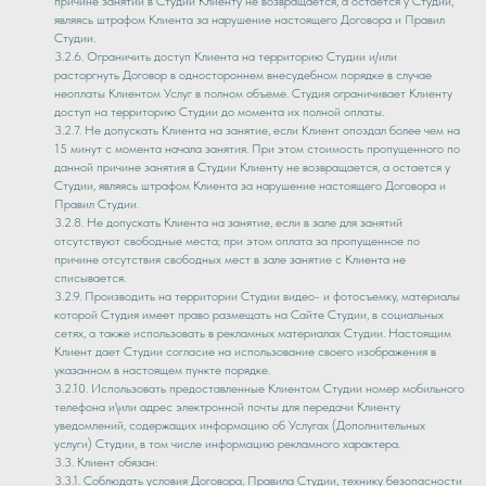
причине занятий в Студии Клиенту не возвращается, а остается у Студии,
являясь штрафом Клиента за нарушение настоящего Договора и Правил
Студии.
3.2.6. Ограничить доступ Клиента на территорию Студии и/или
расторгнуть Договор в одностороннем внесудебном порядке в случае
неоплаты Клиентом Услуг в полном объеме. Студия ограничивает Клиенту
доступ на территорию Студии до момента их полной оплаты.
3.2.7. Не допускать Клиента на занятие, если Клиент опоздал более чем на
15 минут с момента начала занятия. При этом стоимость пропущенного по
данной причине занятия в Студии Клиенту не возвращается, а остается у
Студии, являясь штрафом Клиента за нарушение настоящего Договора и
Правил Студии.
3.2.8. Не допускать Клиента на занятие, если в зале для занятий
отсутствуют свободные места; при этом оплата за пропущенное по
причине отсутствия свободных мест в зале занятие с Клиента не
списывается.
3.2.9. Производить на территории Студии видео- и фотосъемку, материалы
которой Студия имеет право размещать на Сайте Студии, в социальных
сетях, а также использовать в рекламных материалах Студии. Настоящим
Клиент дает Студии согласие на использование своего изображения в
указанном в настоящем пункте порядке.
3.2.10. Использовать предоставленные Клиентом Студии номер мобильного
телефона и\или адрес электронной почты для передачи Клиенту
уведомлений, содержащих информацию об Услугах (Дополнительных
услуги) Студии, в том числе информацию рекламного характера.
3.3. Клиент обязан:
3.3.1. Соблюдать условия Договора, Правила Студии, технику безопасности