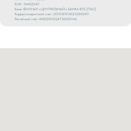
БИК : 044525411
Банк: ФИЛИАЛ «ЦЕНТРАЛЬНЫЙ» БАНКА ВТБ (ПАО)
Корреспондентский счет: 30101810145250000411
Расчётный счёт: 40802810224730000146