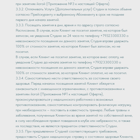
при занятиях йогой (Приложение №3 к настоящей Оферте).
3.3.2. Оплачивать Услуги (Дополнительных услуг) Студии в полном объеме
согласно Прейскуранту и выбранному Абонементу в срок не позднее
первого дня начала занятий.
3.3.3. Посещать занятия в дни, время и по адресу строго согласно
Расписанию. В случае, если Клиент не посетил занятие, на которое был
записан, не уведомив Студию за 24 часа по телефону +79323300330 о
невозможности посещения им данного занятия, Студия вправе удержать
100% от стоимости занятия, на которое Клиент был записан, но не
посетил.
В случае, если Клиент не посетил занятие, за которое внес оплату, не
уведомив Студию да начала занятия по телефону +79323300330 о
невозможности посещения им данного занятия, Студия вправе удержать
100% от стоимости занятия, за которое Клиент оплатил, но не посетил.
3.3.4. Самостоятельно нести ответственность за состояние своего
здоровья. Перед началом посещения занятий Клиент обязуется
ознакомиться с имеющимися ограничениями, с противопоказаниями к
занятиям йогой (Приложение №1 к настоящей Оферте),
проконсультироваться у медицинского работника о возможных
противопоказаниях, самостоятельно контролировать физическую нагрузку,
при необходимости – поставить в известность тренера. Любые травмы и
заболевания, полученные Клиентом во время занятий по собственной вине,
в силу несоблюдения правил поведения в клубе или небрежности, а также
их последствия, не являются предметом ответственности Студии.
3.3.5. При предъявлении Студией соответствующего требования,
предоставить Студии медицинскую справку о состоянии здоровья Клиента,