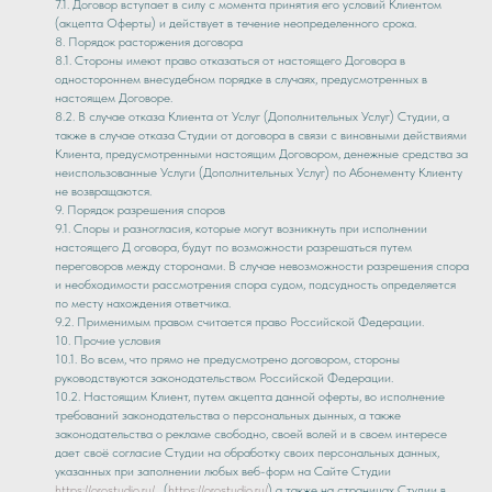
7.1. Договор вступает в силу с момента принятия его условий Клиентом
(акцепта Оферты) и действует в течение неопределенного срока.
8. Порядок расторжения договора
8.1. Стороны имеют право отказаться от настоящего Договора в
одностороннем внесудебном порядке в случаях, предусмотренных в
настоящем Договоре.
8.2. В случае отказа Клиента от Услуг (Дополнительных Услуг) Студии, а
также в случае отказа Студии от договора в связи с виновными действиями
Клиента, предусмотренными настоящим Договором, денежные средства за
неиспользованные Услуги (Дополнительных Услуг) по Абонементу Клиенту
не возвращаются.
9. Порядок разрешения споров
9.1. Споры и разногласия, которые могут возникнуть при исполнении
настоящего Д оговора, будут по возможности разрешаться путем
переговоров между сторонами. В случае невозможности разрешения спора
и необходимости рассмотрения спора судом, подсудность определяется
по месту нахождения ответчика.
9.2. Применимым правом считается право Российской Федерации.
10. Прочие условия
10.1. Во всем, что прямо не предусмотрено договором, стороны
руководствуются законодательством Российской Федерации.
10.2. Настоящим Клиент, путем акцепта данной оферты, во исполнение
требований законодательства о персональных дынных, а также
законодательства о рекламе свободно, своей волей и в своем интересе
дает своё согласие Студии на обработку своих персональных данных,
указанных при заполнении любых веб-форм на Сайте Студии
https://orostudio.ru/
, (
https://orostudio.ru/
) а также на страницах Студии в