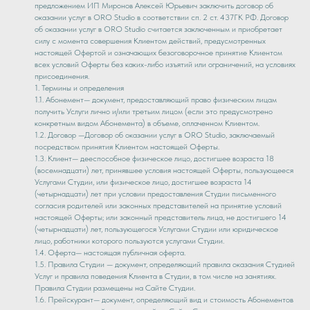
предложением ИП Миронов Алексей Юрьевич заключить договор об
оказании услуг в ORO Studio в соответствии сп. 2 ст. 437ГК РФ. Договор
об оказании услуг в ORO Studio считается заключенным и приобретает
силу с момента совершения Клиентом действий, предусмотренных
настоящей Офертой и означающих безоговорочное принятие Клиентом
всех условий Оферты без каких-либо изъятий или ограничений, на условиях
присоединения.
1. Термины и определения
1.1. Абонемент— документ, предоставляющий право физическим лицам
получить Услуги лично и/или третьим лицом (если это предусмотрено
конкретным видом Абонемента) в объеме, оплаченном Клиентом.
1.2. Договор —Договор об оказании услуг в ORO Studio, заключаемый
посредством принятия Клиентом настоящей Оферты.
1.3. Клиент— дееспособное физическое лицо, достигшее возраста 18
(восемнадцати) лет, принявшее условия настоящей Оферты, пользующееся
Услугами Студии, или физическое лицо, достигшее возраста 14
(четырнадцати) лет при условии предоставления Студии письменного
согласия родителей или законных представителей на принятие условий
настоящей Оферты; или законный представитель лица, не достигшего 14
(четырнадцати) лет, пользующегося Услугами Студии или юридическое
лицо, работники которого пользуются услугами Студии.
1.4. Оферта— настоящая публичная оферта.
1.5. Правила Студии — документ, определяющий правила оказания Студией
Услуг и правила поведения Клиента в Студии, в том числе на занятиях.
Правила Студии размещены на Сайте Студии.
1.6. Прейскурант— документ, определяющий вид и стоимость Абонементов