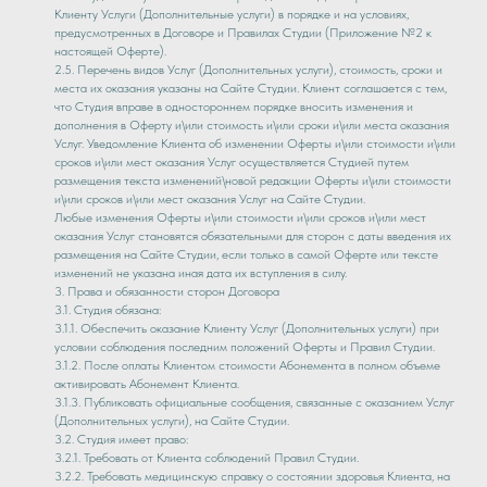
Клиенту Услуги (Дополнительные услуги) в порядке и на условиях,
предусмотренных в Договоре и Правилах Студии (Приложение №2 к
настоящей Оферте).
2.5. Перечень видов Услуг (Дополнительных услуги), стоимость, сроки и
места их оказания указаны на Сайте Студии. Клиент соглашается с тем,
что Студия вправе в одностороннем порядке вносить изменения и
дополнения в Оферту и\или стоимость и\или сроки и\или места оказания
Услуг. Уведомление Клиента об изменении Оферты и\или стоимости и\или
сроков и\или мест оказания Услуг осуществляется Студией путем
размещения текста изменений\новой редакции Оферты и\или стоимости
и\или сроков и\или мест оказания Услуг на Сайте Студии.
Любые изменения Оферты и\или стоимости и\или сроков и\или мест
оказания Услуг становятся обязательными для сторон с даты введения их
размещения на Сайте Студии, если только в самой Оферте или тексте
изменений не указана иная дата их вступления в силу.
3. Права и обязанности сторон Договора
3.1. Студия обязана:
3.1.1. Обеспечить оказание Клиенту Услуг (Дополнительных услуги) при
условии соблюдения последним положений Оферты и Правил Студии.
3.1.2. После оплаты Клиентом стоимости Абонемента в полном объеме
активировать Абонемент Клиента.
3.1.3. Публиковать официальные сообщения, связанные с оказанием Услуг
(Дополнительных услуги), на Сайте Студии.
3.2. Студия имеет право:
3.2.1. Требовать от Клиента соблюдений Правил Студии.
3.2.2. Требовать медицинскую справку о состоянии здоровья Клиента, на