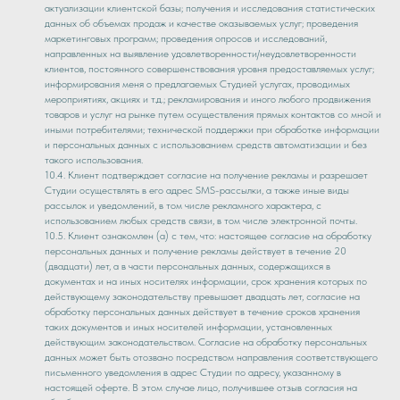
актуализации клиентской базы; получения и исследования статистических
данных об объемах продаж и качестве оказываемых услуг; проведения
маркетинговых программ; проведения опросов и исследований,
направленных на выявление удовлетворенности/неудовлетворенности
клиентов, постоянного совершенствования уровня предоставляемых услуг;
информирования меня о предлагаемых Студией услугах, проводимых
мероприятиях, акциях и т.д.; рекламирования и иного любого продвижения
товаров и услуг на рынке путем осуществления прямых контактов со мной и
иными потребителями; технической поддержки при обработке информации
и персональных данных с использованием средств автоматизации и без
такого использования.
10.4. Клиент подтверждает согласие на получение рекламы и разрешает
Студии осуществлять в его адрес SMS-рассылки, а также иные виды
рассылок и уведомлений, в том числе рекламного характера, с
использованием любых средств связи, в том числе электронной почты.
10.5. Клиент ознакомлен (а) с тем, что: настоящее согласие на обработку
персональных данных и получение рекламы действует в течение 20
(двадцати) лет, а в части персональных данных, содержащихся в
документах и на иных носителях информации, срок хранения которых по
действующему законодательству превышает двадцать лет, согласие на
обработку персональных данных действует в течение сроков хранения
таких документов и иных носителей информации, установленных
действующим законодательством. Согласие на обработку персональных
данных может быть отозвано посредством направления соответствующего
письменного уведомления в адрес Студии по адресу, указанному в
настоящей оферте. В этом случае лицо, получившее отзыв согласия на