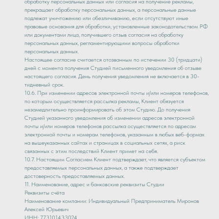
обработку персональных данных или согласия на получение рекламы,
прекращает обработку персональных данных, а персональные данные
подлежат уничтожению или обезличиванию, если отсутствуют иные
правовые основания для обработки, установленные законодательством РФ
или документами лица, получившего отзыв согласия на обработку
персональных данных, регламентирующими вопросы обработки
персональных данных.
Настоящее согласие считается отозванным по истечении 30 (тридцати)
дней с момента получения Студией письменного уведомления об отзыве
настоящего согласия. День получения уведомления не включается в 30-
тидневный срок.
10.6. При изменении адресов электронной почты и/или номеров телефонов,
по которым осуществляется рассылка рекламы, Клиент обязуется
незамедлительно проинформировать об этом Студию. До получения
Студией указанного уведомления об изменении адресов электронной
почты и/или номеров телефонов рассылка осуществляется по адресам
электронной почты и номерам телефонов, указанным в любых веб-формах
на вышеуказанных сайтах и страницах в социальных сетях, а риск
связанных с этим последствий Клиент примет на себя.
10.7. Настоящим Согласием Клиент подтверждает, что является субъектом
предоставляемых персональных данных, а также подтверждает
достоверность предоставляемых данных.
11. Наименование, адрес и банковские реквизиты Студии
Реквизиты счёта
Наименование компании: Индивидуальный Предприниматель Миронов
Алексей Юрьевич
ИНН: 773101433024