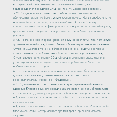
на период действия безлимитного абонемента Клиента, что
подтверждается передачей Студией Клиенту Сохранной расписки.
5.7.2. В случае, если у Клиента нет действующего безлимитного
абонемента на занятия йогой, услуга хранения может быть приобретена по
желанию Клиента по цене, указанной на Сайте Студии. Клиенту
предоставляется ячейка с фиксированным номером на оплаченный период
хранения, что подтверждается передачей Студией Клиенту Сохранной
расписки.
5.7.3. После окончания срока хранения в случае неоплаты Клиентом услуги
хранения на новый срок, Клиент обязан забрать переданное на хранение
Студии имущество в течение 3 (трех) рабочих дней с даты окончания
срока хранения. Если Клиент не забрал имущество в указанный срок,
Студия вправе по истечении 30 дней со дня окончания срока хранения
утилизировать данное имущество как невостребованное Клиентом.
6. Ответственность сторон
6.1. За неисполнение или ненадлежащее исполнение обязательств по
договору стороны несут ответственность в соответствии с
законодательством Российской Федерации.
6.2. Студия не несет ответственности за вред, причиненный жизни и
здоровью Клиента в случаях ненадлежащего исполнения им обязательств
по настоящему Договору, нарушений требований тренера и Правил Студии.
6.3. Клиент полностью принимает на себя ответственность за состояние
своего здоровья.
6.4. Клиент соглашается с тем, что не вправе требовать от Студии какой-
либо компенсации материального вреда и вреда, причиненного его
здоровью.