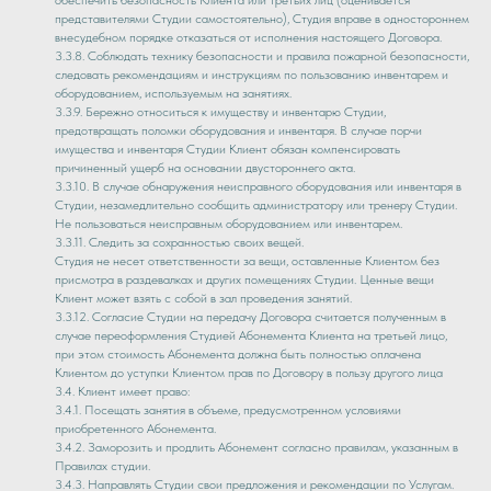
обеспечить безопасность Клиента или третьих лиц (оценивается
представителями Студии самостоятельно), Студия вправе в одностороннем
внесудебном порядке отказаться от исполнения настоящего Договора.
3.3.8. Соблюдать технику безопасности и правила пожарной безопасности,
следовать рекомендациям и инструкциям по пользованию инвентарем и
оборудованием, используемым на занятиях.
3.3.9. Бережно относиться к имуществу и инвентарю Студии,
предотвращать поломки оборудования и инвентаря. В случае порчи
имущества и инвентаря Студии Клиент обязан компенсировать
причиненный ущерб на основании двустороннего акта.
3.3.10. В случае обнаружения неисправного оборудования или инвентаря в
Студии, незамедлительно сообщить администратору или тренеру Студии.
Не пользоваться неисправным оборудованием или инвентарем.
3.3.11. Следить за сохранностью своих вещей.
Студия не несет ответственности за вещи, оставленные Клиентом без
присмотра в раздевалках и других помещениях Студии. Ценные вещи
Клиент может взять с собой в зал проведения занятий.
3.3.12. Согласие Студии на передачу Договора считается полученным в
случае переоформления Студией Абонемента Клиента на третьей лицо,
при этом стоимость Абонемента должна быть полностью оплачена
Клиентом до уступки Клиентом прав по Договору в пользу другого лица
3.4. Клиент имеет право:
3.4.1. Посещать занятия в объеме, предусмотренном условиями
приобретенного Абонемента.
3.4.2. Заморозить и продлить Абонемент согласно правилам, указанным в
Правилах студии.
3.4.3. Направлять Студии свои предложения и рекомендации по Услугам.